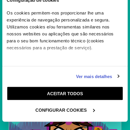
Configuração de cookies
Os cookies permitem-nos proporcionar lhe uma
experiência de navegação personalizada e segura.
Utilizamos cookies e/ou ferramentas similares nos
nossos websites ou aplicações que são necessários
DRAGÕES – OS NOVE
para o seu bom funcionamento técnico (cookies
REINOS
necessários para a prestação de serviço).
1.300 anos após os eventos de Como
Treinares o Teu Dragão, os dragões agora
são...
+
Caso aceite, poderemos utilizar cookies para analisar
Ver mais detalhes
informação estatística (cookies de analítica), adaptar
este serviço às suas preferências e apresentar-lhe
ACEITAR TODOS
funcionalidades (cookies de personalização e
funcionalidade) e adaptar anúncios aos seus interesses
(cookies de publicidade personalizada). Pode gerir a
CONFIGURAR COOKIES
utilização dos cookies clicando em "
Configurar
Cookies
".