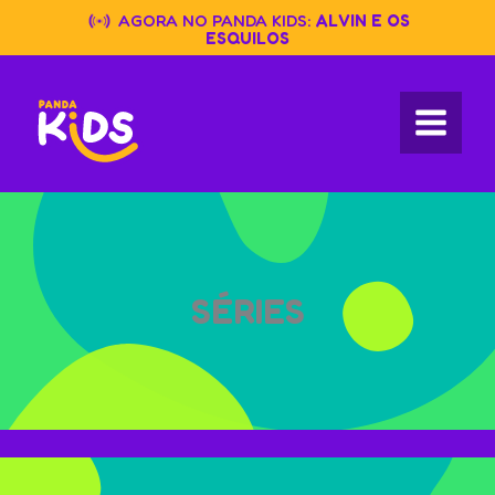
Skip
AGORA NO PANDA KIDS:
ALVIN E OS
to
ESQUILOS
content
SÉRIES