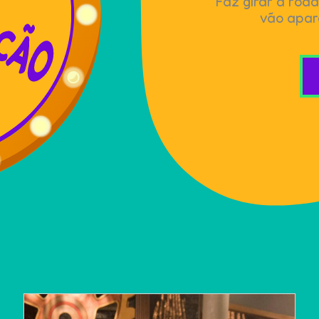
Faz girar a roda
vão apar