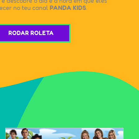
 e descobre o dia e a hora em que eles
ecer no teu canal
PANDA KIDS
.
RODAR ROLETA