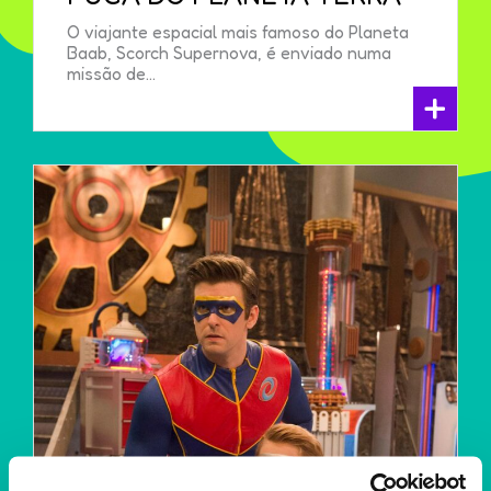
O viajante espacial mais famoso do Planeta
Baab, Scorch Supernova, é enviado numa
missão de...
+