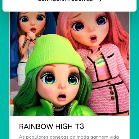
utilização dos cookies clicando em "
Configurar
Cookies
".
RAINBOW HIGH T3
As populares bonecas da moda ganham vida