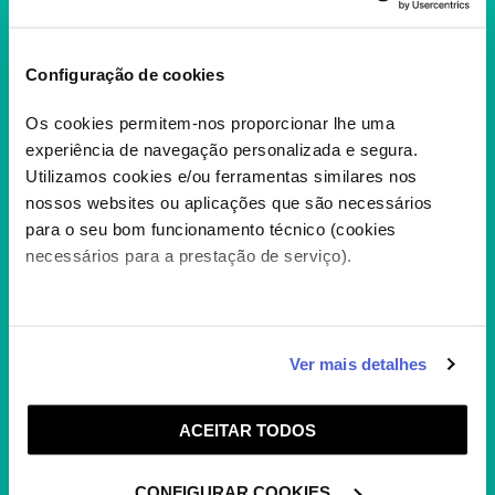
Configuração de cookies
Os cookies permitem-nos proporcionar lhe uma
experiência de navegação personalizada e segura.
Utilizamos cookies e/ou ferramentas similares nos
nossos websites ou aplicações que são necessários
para o seu bom funcionamento técnico (cookies
necessários para a prestação de serviço).
HENRY DANGER
Caso aceite, poderemos utilizar cookies para analisar
Ver mais detalhes
informação estatística (cookies de analítica), adaptar
Henry Danger
+
este serviço às suas preferências e apresentar-lhe
ACEITAR TODOS
funcionalidades (cookies de personalização e
funcionalidade) e adaptar anúncios aos seus interesses
(cookies de publicidade personalizada). Pode gerir a
CONFIGURAR COOKIES