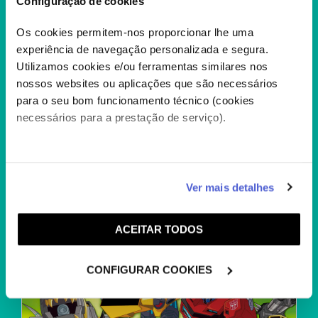
Configuração de cookies
Os cookies permitem-nos proporcionar lhe uma
experiência de navegação personalizada e segura.
Utilizamos cookies e/ou ferramentas similares nos
A FAMILIA ADDAMS 2
nossos websites ou aplicações que são necessários
Mortícia e Gomez estão desgostosos por
para o seu bom funcionamento técnico (cookies
verem os filhos crescer e totalmente
necessários para a prestação de serviço).
absorvidos pelo poder...
+
Caso aceite, poderemos utilizar cookies para analisar
Ver mais detalhes
informação estatística (cookies de analítica), adaptar
este serviço às suas preferências e apresentar-lhe
ACEITAR TODOS
funcionalidades (cookies de personalização e
funcionalidade) e adaptar anúncios aos seus interesses
(cookies de publicidade personalizada). Pode gerir a
CONFIGURAR COOKIES
utilização dos cookies clicando em "
Configurar
Cookies
".