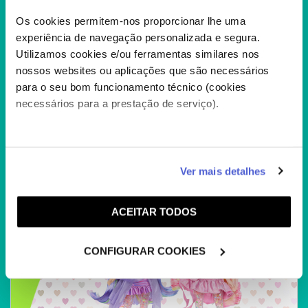
ANTESTREIA “GOAT – O MAIOR
DE TODOS” – VENCEDORES
Os cookies permitem-nos proporcionar lhe uma
experiência de navegação personalizada e segura.
30 De Janeiro, 2026
Utilizamos cookies e/ou ferramentas similares nos
O Will é pequeno, mas o seu sonho é gigante:
nossos websites ou aplicações que são necessários
provar que…
+
para o seu bom funcionamento técnico (cookies
necessários para a prestação de serviço).
Caso aceite, poderemos utilizar cookies para analisar
Ver mais detalhes
informação estatística (cookies de analítica), adaptar
este serviço às suas preferências e apresentar-lhe
ACEITAR TODOS
funcionalidades (cookies de personalização e
funcionalidade) e adaptar anúncios aos seus interesses
(cookies de publicidade personalizada). Pode gerir a
CONFIGURAR COOKIES
utilização dos cookies clicando em "
Configurar
Cookies
".