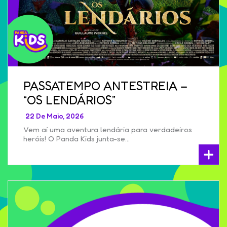
PASSATEMPO ANTESTREIA –
“OS LENDÁRIOS”
22 De Maio, 2026
Vem aí uma aventura lendária para verdadeiros
heróis! O Panda Kids junta-se…
+