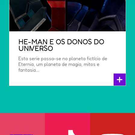
HE-MAN E OS DONOS DO
UNIVERSO
Esta serie passa-se no planeta fictício de
Eternia, um planeta de magia, mitos e
fantasia....
+