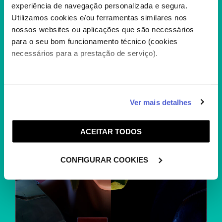
experiência de navegação personalizada e segura.
Utilizamos cookies e/ou ferramentas similares nos
nossos websites ou aplicações que são necessários
A FÁBRICA DOS SONHOS
para o seu bom funcionamento técnico (cookies
+
necessários para a prestação de serviço).
Caso aceite, poderemos utilizar cookies para analisar
Ver mais detalhes
informação estatística (cookies de analítica), adaptar
este serviço às suas preferências e apresentar-lhe
ACEITAR TODOS
funcionalidades (cookies de personalização e
funcionalidade) e adaptar anúncios aos seus interesses
(cookies de publicidade personalizada). Pode gerir a
CONFIGURAR COOKIES
utilização dos cookies clicando em "
Configurar
Cookies
".