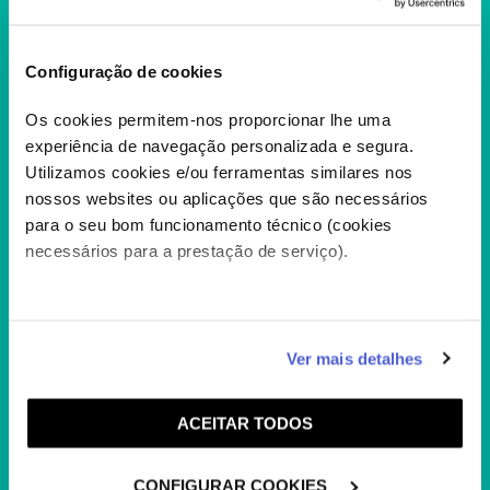
Configuração de cookies
Os cookies permitem-nos proporcionar lhe uma
experiência de navegação personalizada e segura.
Utilizamos cookies e/ou ferramentas similares nos
nossos websites ou aplicações que são necessários
para o seu bom funcionamento técnico (cookies
necessários para a prestação de serviço).
YOGI BEAR! THE MOVIE | ZÉ
COLMEIA – FILME
O Parque Nacional de Jellystone está a
Caso aceite, poderemos utilizar cookies para analisar
Ver mais detalhes
perder visitantes e por isso mesmo o
informação estatística (cookies de analítica), adaptar
ambicioso...
+
este serviço às suas preferências e apresentar-lhe
ACEITAR TODOS
funcionalidades (cookies de personalização e
funcionalidade) e adaptar anúncios aos seus interesses
(cookies de publicidade personalizada). Pode gerir a
CONFIGURAR COOKIES