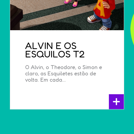
ALVIN E OS
ESQUILOS T2
O Alvin, o Theodore, o Simon e
claro, as Esquiletes estão de
volta. Em cada...
+