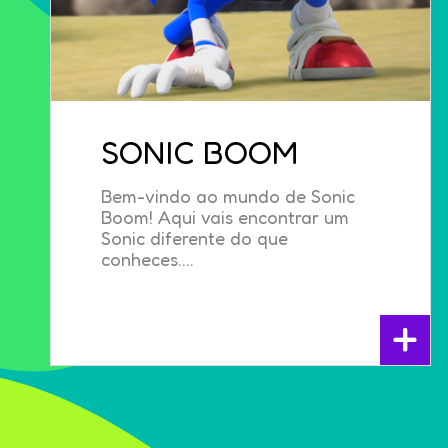
SONIC BOOM
Bem-vindo ao mundo de Sonic
Boom! Aqui vais encontrar um
Sonic diferente do que
conheces....
+