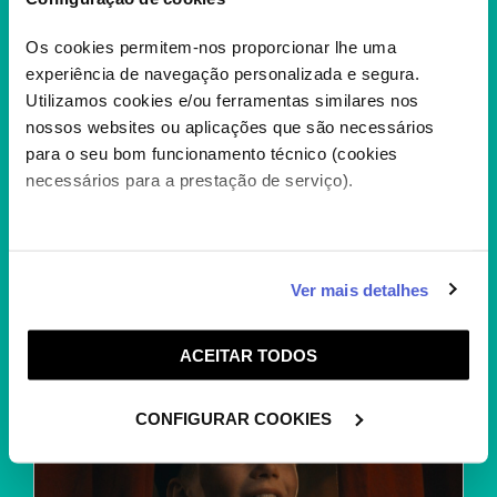
Os cookies permitem-nos proporcionar lhe uma
experiência de navegação personalizada e segura.
Utilizamos cookies e/ou ferramentas similares nos
nossos websites ou aplicações que são necessários
para o seu bom funcionamento técnico (cookies
RAINBOW HIGH T3
necessários para a prestação de serviço).
As populares bonecas da moda ganham vida
nesta série animada enquanto deixam que os
seus...
+
Caso aceite, poderemos utilizar cookies para analisar
Ver mais detalhes
informação estatística (cookies de analítica), adaptar
este serviço às suas preferências e apresentar-lhe
ACEITAR TODOS
funcionalidades (cookies de personalização e
funcionalidade) e adaptar anúncios aos seus interesses
(cookies de publicidade personalizada). Pode gerir a
CONFIGURAR COOKIES
utilização dos cookies clicando em "
Configurar
Cookies
".