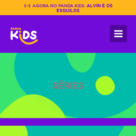
Skip
AGORA NO PANDA KIDS:
ALVIN E OS
to
ESQUILOS
content
SÉRIES