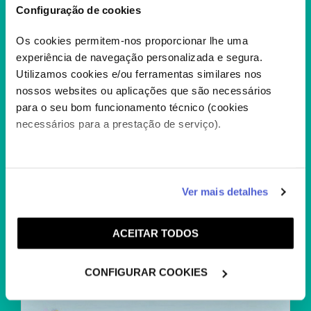
Configuração de cookies
Os cookies permitem-nos proporcionar lhe uma
experiência de navegação personalizada e segura.
Utilizamos cookies e/ou ferramentas similares nos
nossos websites ou aplicações que são necessários
para o seu bom funcionamento técnico (cookies
necessários para a prestação de serviço).
PEANUTS: THE SNOOPY
SHOW
Peanuts: The Snoopy Show
+
Caso aceite, poderemos utilizar cookies para analisar
Ver mais detalhes
informação estatística (cookies de analítica), adaptar
este serviço às suas preferências e apresentar-lhe
ACEITAR TODOS
funcionalidades (cookies de personalização e
funcionalidade) e adaptar anúncios aos seus interesses
(cookies de publicidade personalizada). Pode gerir a
CONFIGURAR COOKIES
utilização dos cookies clicando em "
Configurar
Cookies
".