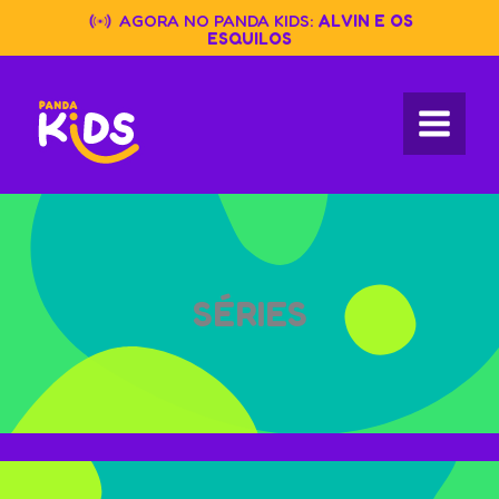
Skip
AGORA NO PANDA KIDS:
ALVIN E OS
to
ESQUILOS
content
SÉRIES