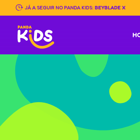
Skip
JÁ A SEGUIR NO PANDA KIDS:
BEYBLADE X
to
content
H