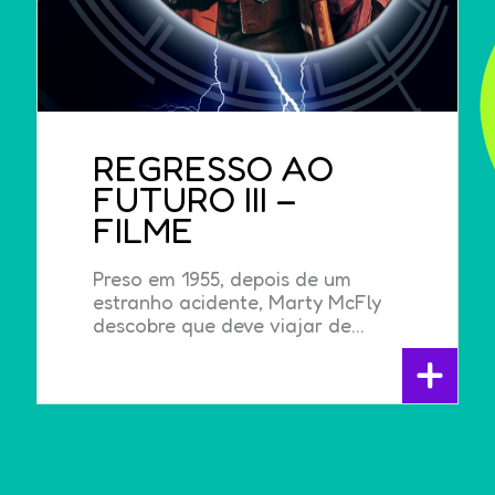
REGRESSO AO
FUTURO III –
FILME
Preso em 1955, depois de um
estranho acidente, Marty McFly
descobre que deve viajar de...
+