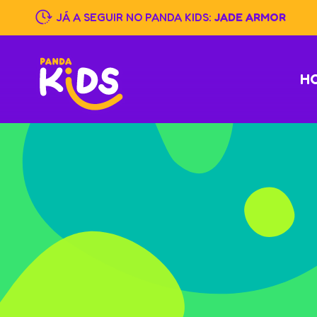
Skip
JÁ A SEGUIR NO PANDA KIDS:
JADE ARMOR
to
content
H