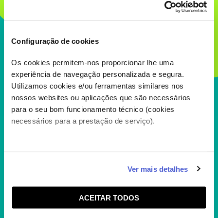
ALVIN E OS ESQUILOS T2
O Alvin, o Theodore, o Simon e claro, as
Esquiletes estão de volta. Em ...
+
Configuração de cookies
Os cookies permitem-nos proporcionar lhe uma
experiência de navegação personalizada e segura.
DORAEMON E O IMPÉRIO
Utilizamos cookies e/ou ferramentas similares nos
MAIA
nossos websites ou aplicações que são necessários
Doraemon e os seus amigos viajam até ao
para o seu bom funcionamento técnico (cookies
coração do Império Maia para ...
necessários para a prestação de serviço).
+
Caso aceite, poderemos utilizar cookies para analisar
Ver mais detalhes
DORAEMON
informação estatística (cookies de analítica), adaptar
O Doraemon é um gato robótico que perdeu
este serviço às suas preferências e apresentar-lhe
as orelhas, porque uns ratinhos as comeram,
ACEITAR TODOS
funcionalidades (cookies de personalização e
...
+
funcionalidade) e adaptar anúncios aos seus interesses