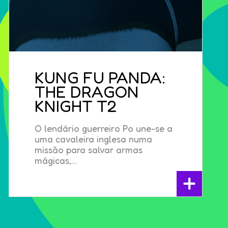
KUNG FU PANDA:
THE DRAGON
KNIGHT T2
O lendário guerreiro Po une-se a
uma cavaleira inglesa numa
missão para salvar armas
mágicas,...
+