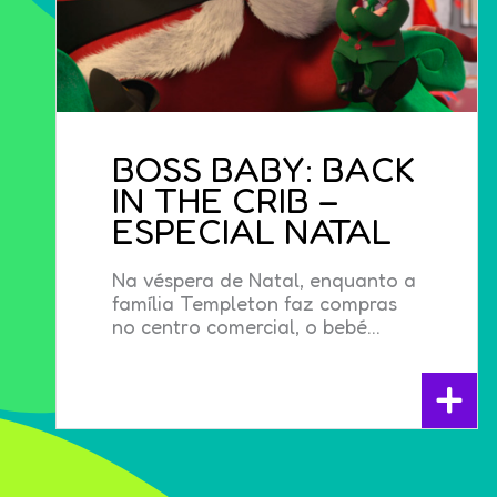
BOSS BABY: BACK
IN THE CRIB –
ESPECIAL NATAL
Na véspera de Natal, enquanto a
família Templeton faz compras
no centro comercial, o bebé...
+