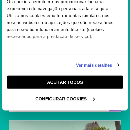
Os cookies permitem-nos proporcionar lhe uma
experiência de navegação personalizada e segura.
Utilizamos cookies e/ou ferramentas similares nos
nossos websites ou aplicações que são necessários
para o seu bom funcionamento técnico (cookies
necessários para a prestação de serviço).
Caso aceite, poderemos utilizar cookies para analisar
Ver mais detalhes
DRAGON BALL SUPER
informação estatística (cookies de analítica), adaptar
FUTURE TRUNKS
este serviço às suas preferências e apresentar-lhe
ACEITAR TODOS
funcionalidades (cookies de personalização e
“Dragon Ball Super” segue as aventuras do
funcionalidade) e adaptar anúncios aos seus interesses
protagonista Goku e dos seus amigos, depois
de...
(cookies de publicidade personalizada). Pode gerir a
CONFIGURAR COOKIES
+
utilização dos cookies clicando em "
Configurar
Cookies
".