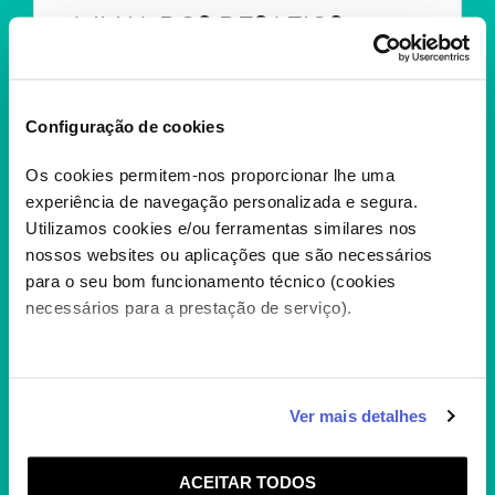
A ILHA DOS DESAFIOS
Depois de 7 temporadas da Ilha dos Desafios,
está na hora de voltar à ilha....
+
Configuração de cookies
Os cookies permitem-nos proporcionar lhe uma
experiência de navegação personalizada e segura.
Utilizamos cookies e/ou ferramentas similares nos
nossos websites ou aplicações que são necessários
para o seu bom funcionamento técnico (cookies
necessários para a prestação de serviço).
Caso aceite, poderemos utilizar cookies para analisar
Ver mais detalhes
informação estatística (cookies de analítica), adaptar
JUACAS
este serviço às suas preferências e apresentar-lhe
ACEITAR TODOS
funcionalidades (cookies de personalização e
Juacas