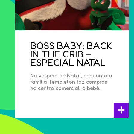
BOSS BABY: BACK
IN THE CRIB –
ESPECIAL NATAL
Na véspera de Natal, enquanto a
família Templeton faz compras
no centro comercial, o bebé...
+