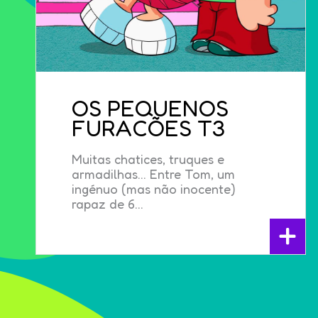
OS PEQUENOS
FURACÕES T3
Muitas chatices, truques e
armadilhas… Entre Tom, um
ingénuo (mas não inocente)
rapaz de 6...
+