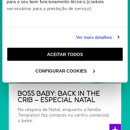
para o seu bom funcionamento técnico (cookies
necessários para a prestação de serviço).
Caso aceite, poderemos utilizar cookies para analisar
Ver mais detalhes
informação estatística (cookies de analítica), adaptar
este serviço às suas preferências e apresentar-lhe
ACEITAR TODOS
funcionalidades (cookies de personalização e
funcionalidade) e adaptar anúncios aos seus interesses
(cookies de publicidade personalizada). Pode gerir a
CONFIGURAR COOKIES
utilização dos cookies clicando em "
Configurar
Cookies
".
BOSS BABY: BACK IN THE
CRIB – ESPECIAL NATAL
Na véspera de Natal, enquanto a família
Templeton faz compras no centro comercial,
o bebé...
+