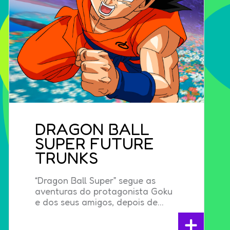
DRAGON BALL
SUPER FUTURE
TRUNKS
“Dragon Ball Super” segue as
aventuras do protagonista Goku
e dos seus amigos, depois de...
+