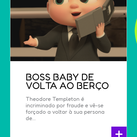
BOSS BABY DE
VOLTA AO BERÇO
Theodore Templeton é
incriminado por fraude e vê-se
forçado a voltar à sua persona
de...
+