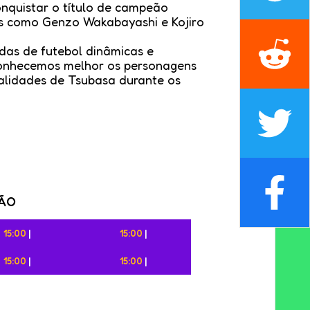
nquistar o título de campeão
is como Genzo Wakabayashi e Kojiro
das de futebol dinâmicas e
onhecemos melhor os personagens
alidades de Tsubasa durante os
ÇÃO
15:00
|
15:00
|
15:00
|
15:00
|