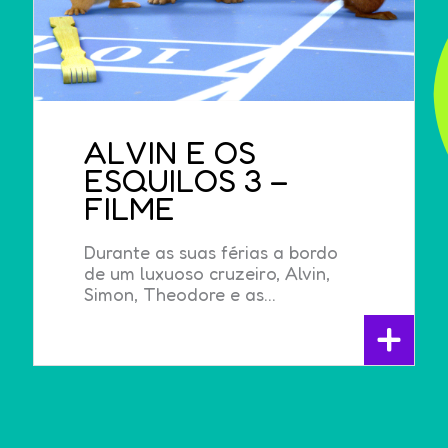
ALVIN E OS
ESQUILOS 3 –
FILME
Durante as suas férias a bordo
de um luxuoso cruzeiro, Alvin,
Simon, Theodore e as...
+