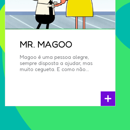
MR. MAGOO
Magoo é uma pessoa alegre,
sempre disposta a ajudar, mas
muito cegueta. E como não...
+