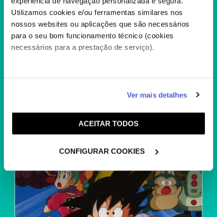
experiência de navegação personalizada e segura.
Utilizamos cookies e/ou ferramentas similares nos
A FÁBRICA DOS SONHOS
nossos websites ou aplicações que são necessários
para o seu bom funcionamento técnico (cookies
+
necessários para a prestação de serviço).
Caso aceite, poderemos utilizar cookies para analisar
Ver mais detalhes
informação estatística (cookies de analítica), adaptar
este serviço às suas preferências e apresentar-lhe
ACEITAR TODOS
funcionalidades (cookies de personalização e
funcionalidade) e adaptar anúncios aos seus interesses
(cookies de publicidade personalizada). Pode gerir a
CONFIGURAR COOKIES
utilização dos cookies clicando em "
Configurar
Cookies
".