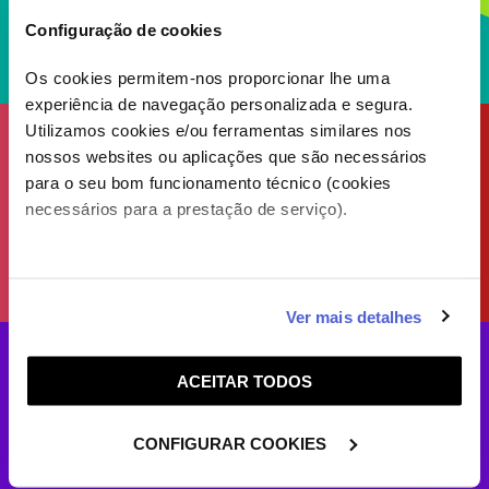
Configuração de cookies
Os cookies permitem-nos proporcionar lhe uma
experiência de navegação personalizada e segura.
Utilizamos cookies e/ou ferramentas similares nos
nossos websites ou aplicações que são necessários
para o seu bom funcionamento técnico (cookies
necessários para a prestação de serviço).
Caso aceite, poderemos utilizar cookies para analisar
Ver mais detalhes
informação estatística (cookies de analítica), adaptar
este serviço às suas preferências e apresentar-lhe
ACEITAR TODOS
funcionalidades (cookies de personalização e
funcionalidade) e adaptar anúncios aos seus interesses
(cookies de publicidade personalizada). Pode gerir a
CONFIGURAR COOKIES
utilização dos cookies clicando em "
Configurar
Cookies
".