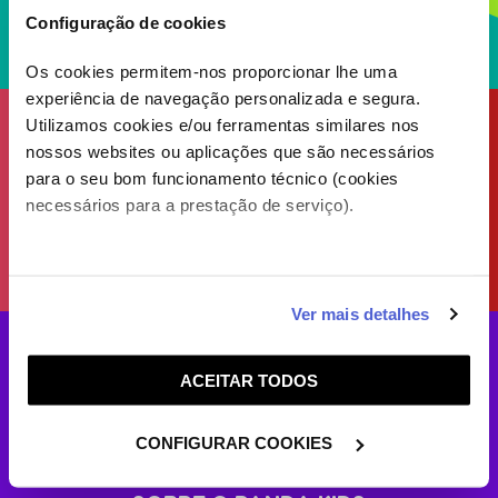
Configuração de cookies
Os cookies permitem-nos proporcionar lhe uma
experiência de navegação personalizada e segura.
Utilizamos cookies e/ou ferramentas similares nos
nossos websites ou aplicações que são necessários
para o seu bom funcionamento técnico (cookies
necessários para a prestação de serviço).
Caso aceite, poderemos utilizar cookies para analisar
Ver mais detalhes
informação estatística (cookies de analítica), adaptar
este serviço às suas preferências e apresentar-lhe
ACEITAR TODOS
funcionalidades (cookies de personalização e
funcionalidade) e adaptar anúncios aos seus interesses
(cookies de publicidade personalizada). Pode gerir a
CONFIGURAR COOKIES
utilização dos cookies clicando em "
Configurar
Cookies
".