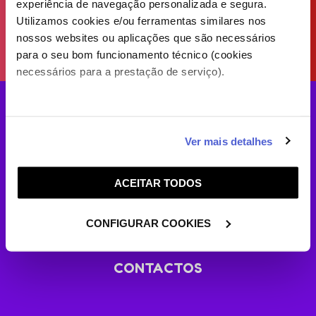
experiência de navegação personalizada e segura.
Utilizamos cookies e/ou ferramentas similares nos
nossos websites ou aplicações que são necessários
para o seu bom funcionamento técnico (cookies
necessários para a prestação de serviço).
Caso aceite, poderemos utilizar cookies para analisar
Ver mais detalhes
informação estatística (cookies de analítica), adaptar
este serviço às suas preferências e apresentar-lhe
ACEITAR TODOS
funcionalidades (cookies de personalização e
SOBRE O PANDA KIDS
funcionalidade) e adaptar anúncios aos seus interesses
(cookies de publicidade personalizada). Pode gerir a
CONFIGURAR COOKIES
ONDE NOS PODES VER
utilização dos cookies clicando em "
Configurar
Cookies
".
CONTACTOS