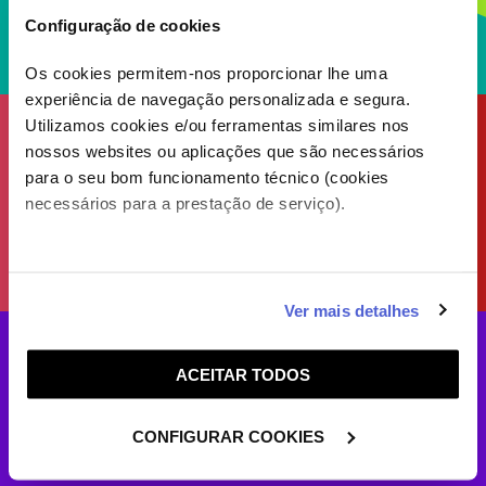
Configuração de cookies
Os cookies permitem-nos proporcionar lhe uma
experiência de navegação personalizada e segura.
Utilizamos cookies e/ou ferramentas similares nos
nossos websites ou aplicações que são necessários
para o seu bom funcionamento técnico (cookies
necessários para a prestação de serviço).
Caso aceite, poderemos utilizar cookies para analisar
Ver mais detalhes
informação estatística (cookies de analítica), adaptar
este serviço às suas preferências e apresentar-lhe
ACEITAR TODOS
funcionalidades (cookies de personalização e
funcionalidade) e adaptar anúncios aos seus interesses
(cookies de publicidade personalizada). Pode gerir a
CONFIGURAR COOKIES
utilização dos cookies clicando em "
Configurar
Cookies
".