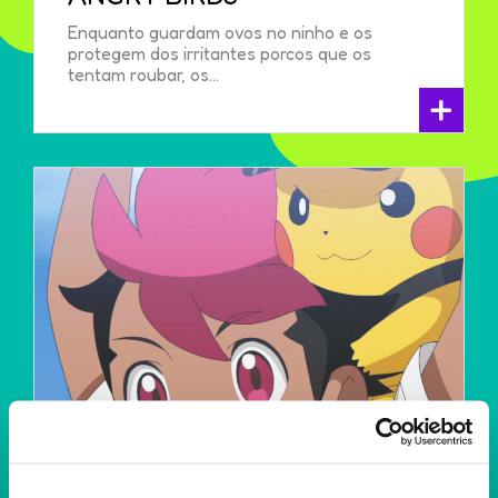
Enquanto guardam ovos no ninho e os
protegem dos irritantes porcos que os
tentam roubar, os...
+