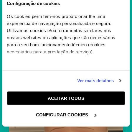
Configuração de cookies
Os cookies permitem-nos proporcionar lhe uma
experiência de navegação personalizada e segura.
Utilizamos cookies e/ou ferramentas similares nos
POKÉMON HORIZONS –
nossos websites ou aplicações que são necessários
ESPERANÇA ELETRIZANTE
para o seu bom funcionamento técnico (cookies
necessários para a prestação de serviço).
Passado um ano dos acontecimentos que
deixaram os Rising Volt Tacklers sem
liderança, Liko e...
+
Caso aceite, poderemos utilizar cookies para analisar
Ver mais detalhes
informação estatística (cookies de analítica), adaptar
este serviço às suas preferências e apresentar-lhe
ACEITAR TODOS
funcionalidades (cookies de personalização e
funcionalidade) e adaptar anúncios aos seus interesses
(cookies de publicidade personalizada). Pode gerir a
CONFIGURAR COOKIES
utilização dos cookies clicando em "
Configurar
Cookies
".