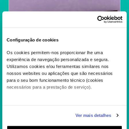
Configuração de cookies
Os cookies permitem-nos proporcionar lhe uma
experiência de navegação personalizada e segura.
Utilizamos cookies e/ou ferramentas similares nos
nossos websites ou aplicações que são necessários
para o seu bom funcionamento técnico (cookies
necessários para a prestação de serviço).
Caso aceite, poderemos utilizar cookies para analisar
Ver mais detalhes
INSPECTOR GADGET T1
informação estatística (cookies de analítica), adaptar
este serviço às suas preferências e apresentar-lhe