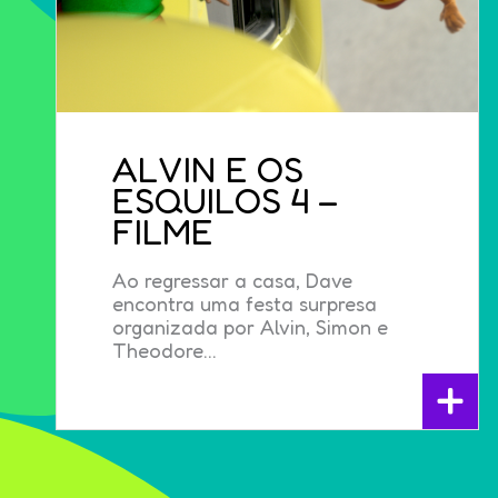
ALVIN E OS
ESQUILOS 4 –
FILME
Ao regressar a casa, Dave
encontra uma festa surpresa
organizada por Alvin, Simon e
Theodore...
+