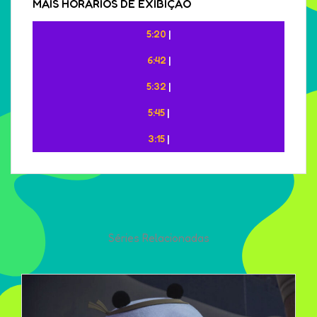
MAIS HORÁRIOS DE EXIBIÇÃO
5:20
|
6:42
|
5:32
|
5:45
|
3:15
|
Séries Relacionadas