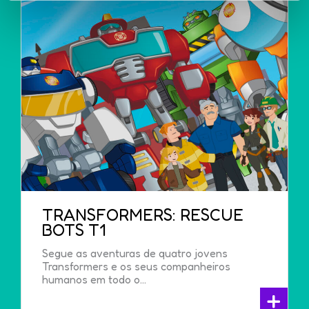
Cookies
".
TRANSFORMERS: RESCUE
BOTS T1
Segue as aventuras de quatro jovens
Transformers e os seus companheiros
humanos em todo o...
+