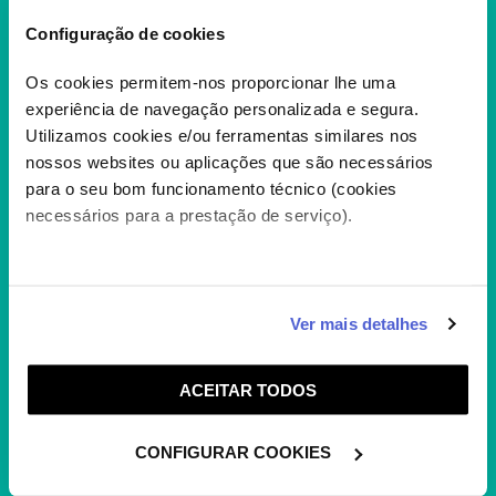
Configuração de cookies
Os cookies permitem-nos proporcionar lhe uma
experiência de navegação personalizada e segura.
Utilizamos cookies e/ou ferramentas similares nos
nossos websites ou aplicações que são necessários
para o seu bom funcionamento técnico (cookies
SONIC BOOM
necessários para a prestação de serviço).
Bem-vindo ao mundo de Sonic Boom! Aqui
vais encontrar um Sonic diferente do que
conheces....
+
Caso aceite, poderemos utilizar cookies para analisar
Ver mais detalhes
informação estatística (cookies de analítica), adaptar
este serviço às suas preferências e apresentar-lhe
ACEITAR TODOS
funcionalidades (cookies de personalização e
funcionalidade) e adaptar anúncios aos seus interesses
(cookies de publicidade personalizada). Pode gerir a
CONFIGURAR COOKIES
utilização dos cookies clicando em "
Configurar