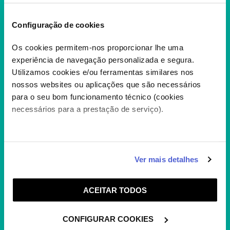
Configuração de cookies
Os cookies permitem-nos proporcionar lhe uma
experiência de navegação personalizada e segura.
Utilizamos cookies e/ou ferramentas similares nos
nossos websites ou aplicações que são necessários
para o seu bom funcionamento técnico (cookies
necessários para a prestação de serviço).
KUNG FU PANDA: THE
DRAGON KNIGHT T2
O lendário guerreiro Po une-se a uma
Caso aceite, poderemos utilizar cookies para analisar
Ver mais detalhes
cavaleira inglesa numa missão para salvar
informação estatística (cookies de analítica), adaptar
armas mágicas,...
+
este serviço às suas preferências e apresentar-lhe
ACEITAR TODOS
funcionalidades (cookies de personalização e
funcionalidade) e adaptar anúncios aos seus interesses
(cookies de publicidade personalizada). Pode gerir a
CONFIGURAR COOKIES
utilização dos cookies clicando em "
Configurar